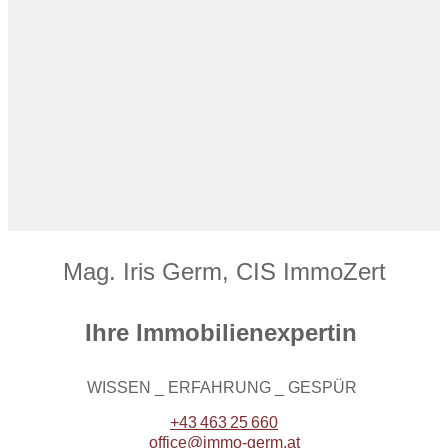
Mag. Iris Germ, CIS ImmoZert
Ihre Immobilien­expertin
WISSEN _ ERFAHRUNG _ GESPÜR
+43 463 25 660
office@immo-germ.at